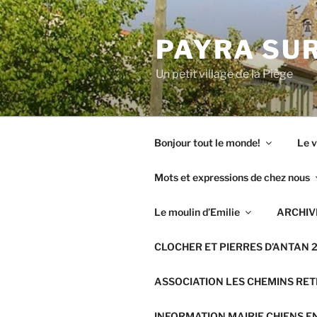
Aller
au
PAYRA SUR
contenu
principal
Un petit village de la Piège
Bonjour tout le monde!
Le v
Mots et expressions de chez nous
Le moulin d’Emilie
ARCHIVE
CLOCHER ET PIERRES D’ANTAN 
ASSOCIATION LES CHEMINS RE
INFORMATION MAIRIE CHIENS E