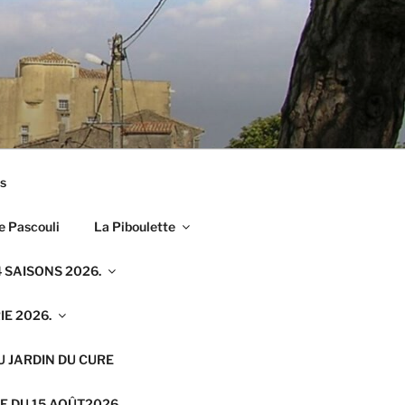
s
e Pascouli
La Piboulette
 SAISONS 2026.
E 2026.
U JARDIN DU CURE
E DU 15 AOÛT2026