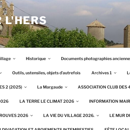
 L'HERS
illage
Historique
Documents photographies ancienne
Outils, ustensiles, objets d’autrefois
Archives 1
L
S 2 (2025)
La Margaude
ASSOCIATION CLUB DES 4
2026
LA TERRE LE CLIMAT 2026
INFORMATION MAIRI
TROUVES 2026
LA VIE DU VILLAGE 2026.
LE MUR D
N DIVAGATION ET ABOIEMENTS INTEMPESTIFS
FÊTE LOCAL