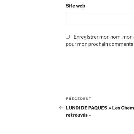
Site web
Enregistrer mon nom, mon e
pour mon prochain commentai
Navigation
Article
PRÉCÉDENT
de
précédent
LUNDI DE PAQUES » Les Chem
retrouvés »
l’article