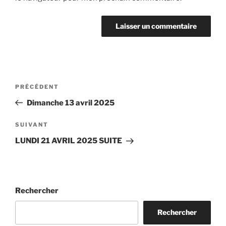
Navigation
Article
PRÉCÉDENT
de
précédent
Dimanche 13 avril 2025
l’article
Article
SUIVANT
suivant
LUNDI 21 AVRIL 2025 SUITE
Rechercher
Rechercher