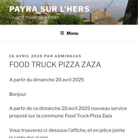
Aller
PAYRA SUR L'HERS
au
Un petit village de la Piège
contenu
principal
Menu
PUBLIÉ
16 AVRIL 2025
PAR
ADMIN6165
LE
FOOD TRUCK PIZZA ZAZA
A partir du dimanche 20 avril 2025
Bonjour
A partir de ce dimanche 20 avril 2025 nouveau service
proposé sur la commune: Food Truck Pizza Zaza
Vous trouverez ci-dessous l’affiche, et en pièce jointe
la carte des pizzas