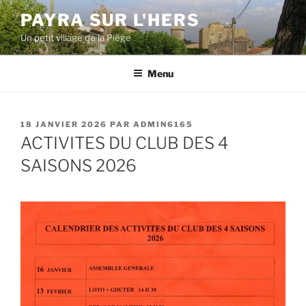
Aller
PAYRA SUR L'HERS
au
Un petit village de la Piège
contenu
principal
Menu
PUBLIÉ
18 JANVIER 2026
PAR
ADMIN6165
LE
ACTIVITES DU CLUB DES 4
SAISONS 2026