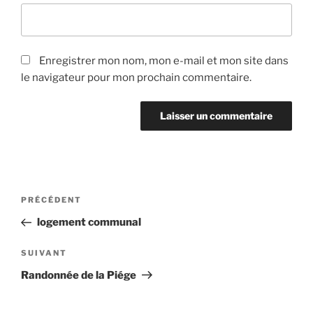
Enregistrer mon nom, mon e-mail et mon site dans
le navigateur pour mon prochain commentaire.
Navigation
Article
PRÉCÉDENT
de
précédent
logement communal
l’article
Article
SUIVANT
suivant
Randonnée de la Piége