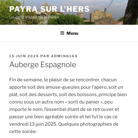
Aller
PAYRA SUR L'HERS
au
Un petit village de la Piège
contenu
principal
Menu
PUBLIÉ
15 JUIN 2025
PAR
ADMIN6165
LE
Auberge Espagnole
Fin de semaine, le plaisir de se rencontrer, chacun
apporte soit des amuse-gueules pour l’apéro, soit un
plat, soit des desserts, soit des boissons, principe bien
connu sous un autre nom « sorti du panier », peu
importe le nom, l’essentiel étant de se retrouver et
passer une bien agréable soirée et tel fut le cas ce
vendredi 13 juin 2025. Quelques photographies de
cette soirée: