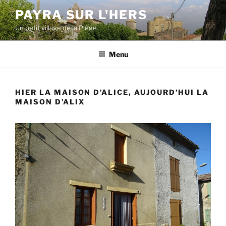
Aller
PAYRA SUR L'HERS
au
Un petit village de la Piège
contenu
principal
Menu
HIER LA MAISON D’ALICE, AUJOURD’HUI LA
MAISON D’ALIX