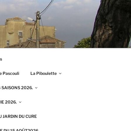
s
e Pascouli
La Piboulette
 SAISONS 2026.
E 2026.
U JARDIN DU CURE
E DU 15 AOÛT2026