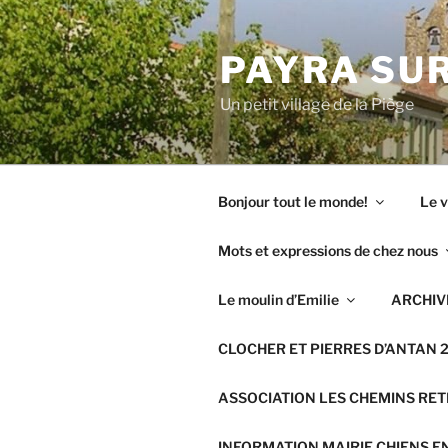
Aller
au
PAYRA SUR
contenu
principal
Un petit village de la Piège
Bonjour tout le monde!
Le v
Mots et expressions de chez nous
Le moulin d’Emilie
ARCHIVE
CLOCHER ET PIERRES D’ANTAN 
ASSOCIATION LES CHEMINS RE
INFORMATION MAIRIE CHIENS E