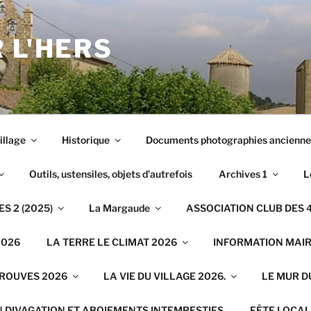
 L'HERS
illage
Historique
Documents photographies ancienne
Outils, ustensiles, objets d’autrefois
Archives 1
L
S 2 (2025)
La Margaude
ASSOCIATION CLUB DES 4
2026
LA TERRE LE CLIMAT 2026
INFORMATION MAIRI
TROUVES 2026
LA VIE DU VILLAGE 2026.
LE MUR D
N DIVAGATION ET ABOIEMENTS INTEMPESTIFS
FÊTE LOCAL