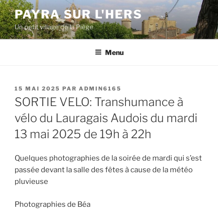
Aller
PAYRA SUR L'HERS
au
Un petit village de la Piège
contenu
principal
Menu
PUBLIÉ
15 MAI 2025
PAR
ADMIN6165
LE
SORTIE VELO: Transhumance à
vélo du Lauragais Audois du mardi
13 mai 2025 de 19h à 22h
Quelques photographies de la soirée de mardi qui s’est
passée devant la salle des fêtes à cause de la météo
pluvieuse
Photographies de Béa