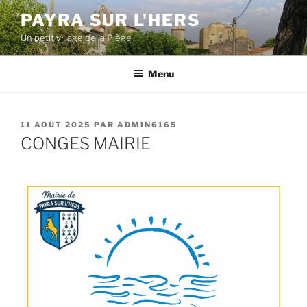
Aller
PAYRA SUR L'HERS
au
Un petit village de la Piège
contenu
principal
Menu
PUBLIÉ
11 AOÛT 2025
PAR
ADMIN6165
LE
CONGES MAIRIE