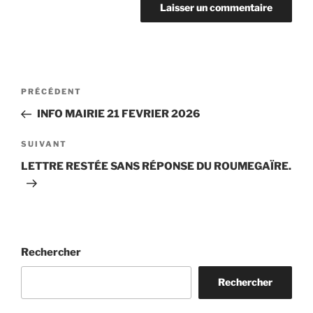
Navigation
Article
PRÉCÉDENT
de
précédent
INFO MAIRIE 21 FEVRIER 2026
l’article
Article
SUIVANT
suivant
LETTRE RESTÉE SANS RÉPONSE DU ROUMEGAÏRE.
Rechercher
Rechercher