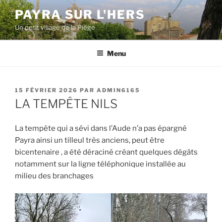
Aller
PAYRA SUR L'HERS
au
Un petit village de la Piège
contenu
principal
Menu
PUBLIÉ
15 FÉVRIER 2026
PAR
ADMIN6165
LE
LA TEMPÊTE NILS
La tempête qui a sévi dans l’Aude n’a pas épargné
Payra ainsi un tilleul très anciens, peut être
bicentenaire , a été déraciné créant quelques dégâts
notamment sur la ligne téléphonique installée au
milieu des branchages