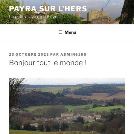
Aller
PAYRA SUR L'HERS
au
Un petit village de la Piège
contenu
principal
Menu
PUBLIÉ
23 OCTOBRE 2023
PAR
ADMIN6165
LE
Bonjour tout le monde !