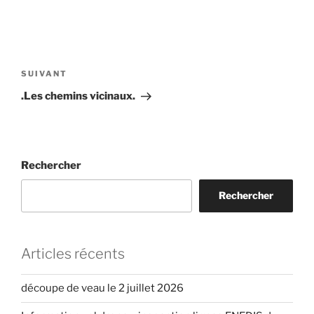
Navigation
de
Article
SUIVANT
l’article
suivant
.Les chemins vicinaux.
Rechercher
Rechercher
Articles récents
découpe de veau le 2 juillet 2026