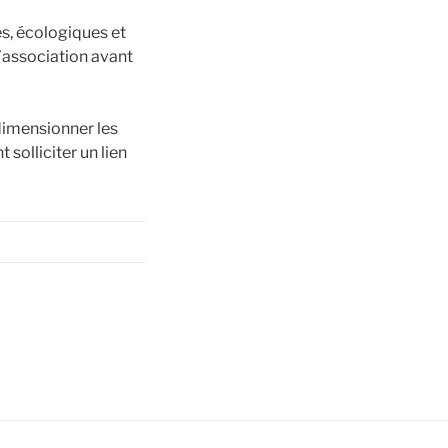
es, écologiques et
l’association avant
 dimensionner les
solliciter un lien