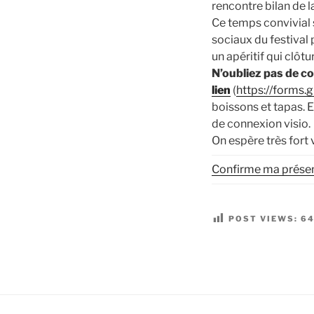
rencontre bilan de 
Ce temps convivial s
sociaux du festival
un apéritif qui clôtu
N’oubliez pas de c
lien
(
https://forms
boissons et tapas. 
de connexion visio.
On espère très fort
Confirme ma présenc
POST VIEWS:
6