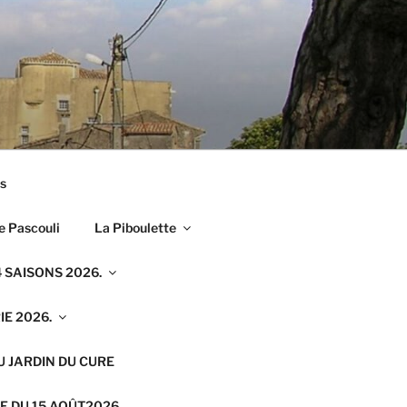
s
e Pascouli
La Piboulette
 SAISONS 2026.
E 2026.
U JARDIN DU CURE
E DU 15 AOÛT2026