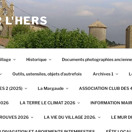
 L'HERS
illage
Historique
Documents photographies ancienne
Outils, ustensiles, objets d’autrefois
Archives 1
L
S 2 (2025)
La Margaude
ASSOCIATION CLUB DES 4
2026
LA TERRE LE CLIMAT 2026
INFORMATION MAIRI
TROUVES 2026
LA VIE DU VILLAGE 2026.
LE MUR D
N DIVAGATION ET ABOIEMENTS INTEMPESTIFS
FÊTE LOCAL