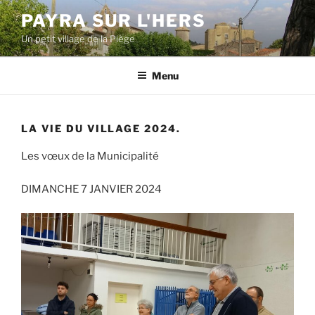
Aller
PAYRA SUR L'HERS
au
Un petit village de la Piège
contenu
principal
Menu
LA VIE DU VILLAGE 2024.
Les vœux de la Municipalité
DIMANCHE 7 JANVIER 2024