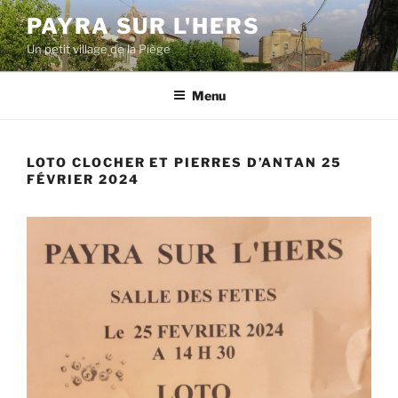
Aller
PAYRA SUR L'HERS
au
Un petit village de la Piège
contenu
principal
Menu
LOTO CLOCHER ET PIERRES D’ANTAN 25
FÉVRIER 2024