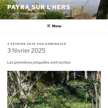
Aller
PAYRA SUR L'HERS
au
Un petit village de la Piège
contenu
principal
Menu
PUBLIÉ
4 FÉVRIER 2025
PAR
ADMIN6165
LE
3 février 2025
Les premières jonquilles sont sorties