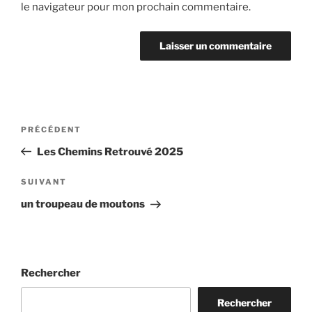
le navigateur pour mon prochain commentaire.
Navigation
Article
PRÉCÉDENT
de
précédent
Les Chemins Retrouvé 2025
l’article
Article
SUIVANT
suivant
un troupeau de moutons
Rechercher
Rechercher