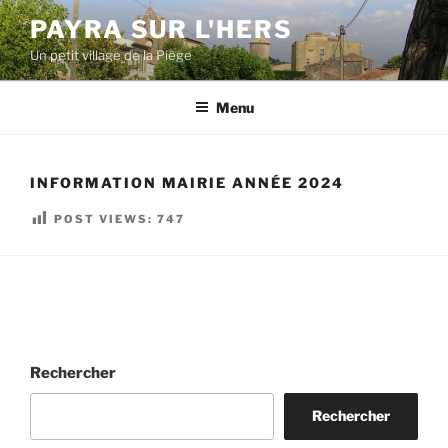
Aller
PAYRA SUR L'HERS
au
Un petit village de la Piège
contenu
principal
Menu
INFORMATION MAIRIE ANNÉE 2024
POST VIEWS:
747
Rechercher
Rechercher