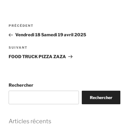
Navigation
Article
PRÉCÉDENT
de
précédent
Vendredi 18 Samedi 19 avril 2025
l’article
Article
SUIVANT
suivant
FOOD TRUCK PIZZA ZAZA
Rechercher
Rechercher
Articles récents