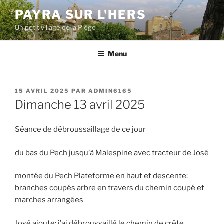
Aller
PAYRA SUR L'HERS
au
Un petit village de la Piège
contenu
principal
Menu
PUBLIÉ
15 AVRIL 2025
PAR
ADMIN6165
LE
Dimanche 13 avril 2025
Séance de débroussaillage de ce jour
du bas du Pech jusqu’à Malespine avec tracteur de José
montée du Pech Plateforme en haut et descente:
branches coupés arbre en travers du chemin coupé et
marches arrangées
José ajoute: j’ai débroussaillé le chemin de crête